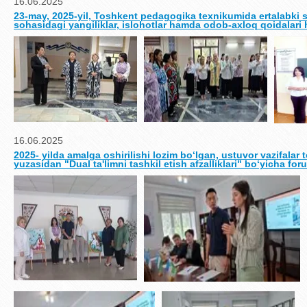
16.06.2025
23-may, 2025-yil, Toshkent pedagogika texnikumida ertalabki s
sohasidagi yangiliklar, islohotlar hamda odob-axloq qoidalari h
16.06.2025
2025- yilda amalga oshirilishi lozim boʻlgan, ustuvor vazifalar to
yuzasidan "Dual ta'limni tashkil etish afzalliklari" boʻyicha foru