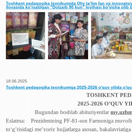
Toshkent pedagogika texnikumida Oliy taʼlim fan va innovatsiyal
ilovasida koʻrsatilgan "Dolzarb 90 kun" loyihasi bo'yicha olib 
18.06.2025
Toshkent pedagogika texnikumiga 2025-2026 o'quv yilida o'qu
TOSHKENT PED
2025-2026 O’QUV 
Bugundan boshlab abituriyentlar
my.uzbm
Eslatma: Prezidentning PF-81-son Farmoniga muvofiq,
to‘g’risidagi me’yoriy hujjatlarga asosan, bakalavriati