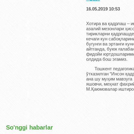
16.05.2019 10:53
Хотира ва қадрлаш – и
азалий мезонлари ҳисо
тирикларни қадрлашде
кечаги кун сабоқларин
бугунги ва эртанги ку
айтганда, буюк ғалаба
фидойи юртдошларимиз
олдида бош эгамиз.
Тошкент педагогика 
ўтказилган “Инсон қад
ана шу муҳим мавзуга
яшовчи, меҳнат фахри
М.Қаюмовалар иштирок
So'nggi habarlar