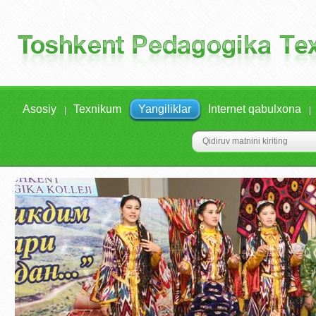
Asosiy
Texnikum
Yangiliklar
Internet qabulxona