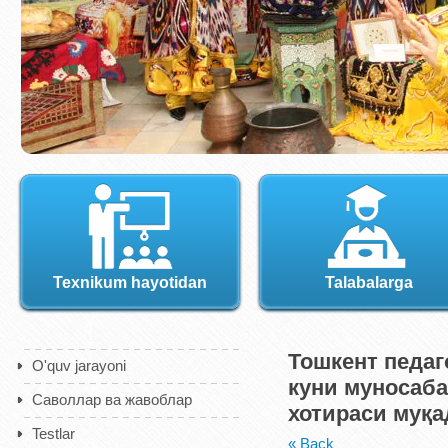
Texnikum hayotidan
Talabalarga
Тошкент педаг
O'quv jarayoni
куни муносаба
Саволлар ва жавоблар
хотираси муқа
Testlar
« Back