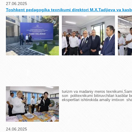
27.06.2025
Toshkent pedagogika texnikumi direktori M.X.Tadjieva va kasb
turizm va madaniy meros texnikumi,Sama
son politexnikumi bitiruvchilari kasblar b
ekspertlari ishtirokida amaliy imtixon shak
24.06.2025